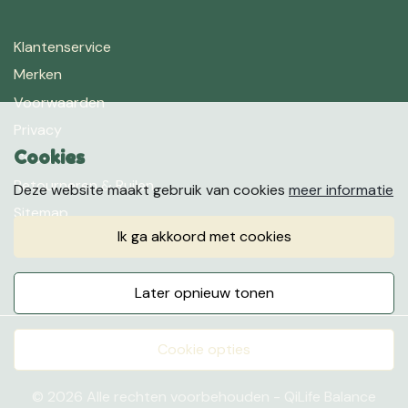
Klantenservice
Merken
Voorwaarden
Privacy
Cookies
Cookies
Retourneren & Ruilen
Deze website maakt gebruik van cookies
meer informatie
Sitemap
ik ga akkoord met cookies
Favorieten
later opnieuw tonen
cookie opties
© 2026 Alle rechten voorbehouden - QiLife Balance