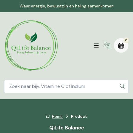
Waar energie, bewustzijn en heling samenkomen
0
Home
Product
QiLife Balance