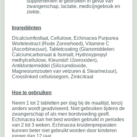
supplementen te gebruiken in geval van
zwangerschap, lactatie, medicijngebruik en
ziekte.
Ingrediënten
Dicalciumfosfaat, Cellulose, Echinacea Purpurea
Wortelextract (Rode Zonnehoed), Vitamine C
(Ascorbinezuur), Tabletcoating (Glansmiddelen:
Calciumcarbonaat & Isomalt, Hydroxypropyl
methylcellulose, Kleurstof: IJzeroxiden),
Antiklontermiddel (Siliciumdioxide,
Magnesiumzouten van vetzuren & Stearinezuur),
Crosslinked cellulosegom, Zinkcitraat
Hoe te gebruiken
Neem 1 tot 2 tabletten per dag bij de maaltijd, tenzij
anders wordt geadviseerd. Niet gebruiken tijdens de
zwangerschap of als men borstvoeding geeft.
Echinacea kan het best worden gebruikt in periodes
van 2 tot 3 weken. Echinacea kruidenpreparaten
kunnen beter niet gebruikt worden door kinderen
jonger dan 12 jaar