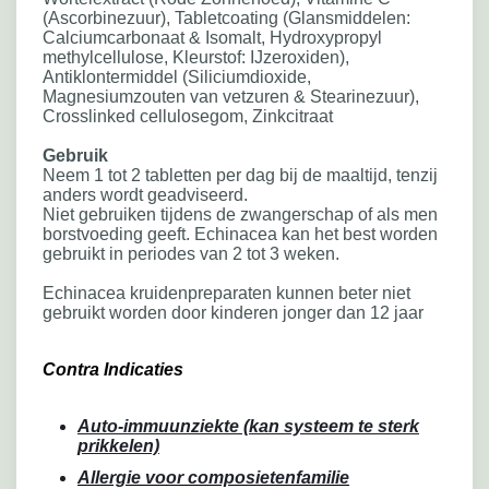
(Ascorbinezuur), Tabletcoating (Glansmiddelen:
Calciumcarbonaat & Isomalt, Hydroxypropyl
methylcellulose, Kleurstof: IJzeroxiden),
Antiklontermiddel (Siliciumdioxide,
Magnesiumzouten van vetzuren & Stearinezuur),
Crosslinked cellulosegom, Zinkcitraat
Gebruik
Neem 1 tot 2 tabletten per dag bij de maaltijd, tenzij
anders wordt geadviseerd.
Niet gebruiken tijdens de zwangerschap of als men
borstvoeding geeft. Echinacea kan het best worden
gebruikt in periodes van 2 tot 3 weken.
Echinacea kruidenpreparaten kunnen beter niet
gebruikt worden door kinderen jonger dan 12 jaar
Contra Indicaties
Auto-immuunziekte (kan systeem te sterk
prikkelen)
Allergie voor composietenfamilie