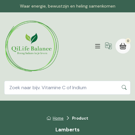
Waar energie, bewustzijn en heling samenkomen
0
Home
Product
Lamberts